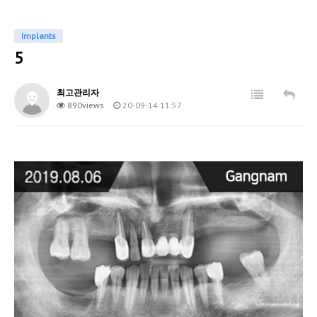
المقدمة
Implants
تقويم الأسنان
5
عيش خاص
최고관리자
890views
20-09-14 11:57
زرع
صب الأسنان
Before & After