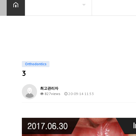
المقدمة
تقويم الأسنان
عيش خاص
Orthodontics
زرع
3
صب الأسنان
최고관리자
Before & After
827views
20-09-14 11:53