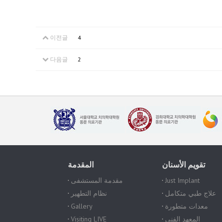
이전글
4
다음글
2
تقويم الأسنان
المقدمة
Just Implant
مقدمة المستشفى
علاج طبي متكامل
نظام التطهير
معدات متطورة
Gallery
المعهد الفني
Visiting LIVE