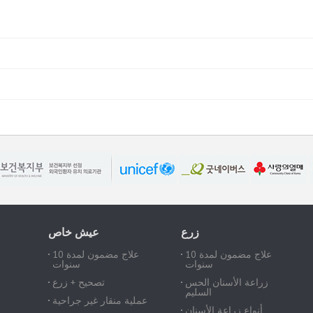
زرع
عيش خاص
علاج مضمون لمدة 10
علاج مضمون لمدة 10
سنوات
سنوات
زراعة الأسنان الحس
تصحيح + زرع
السليم
عملية منقار غير جراحية
أنواع زراعة الأسنان