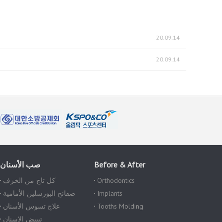
20.09.14
20.09.14
Before & After
صب الأسنان
Orthodontics
كل تاج من الخزف
Implants
صفائح البورسلين الأمامية
Tooths Molding
علاج تسوس الأسنان
تبييض الاسنان